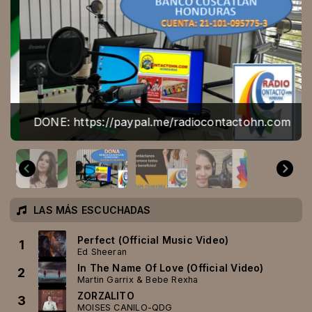
DONE: https://paypal.me/radiocontactohn.com
LAS MÁS ESCUCHADAS
Perfect (Official Music Video)
1
Ed Sheeran
In The Name Of Love (Official Video)
2
Martin Garrix & Bebe Rexha
ZORZALITO
3
MOISES CANILO-QDG