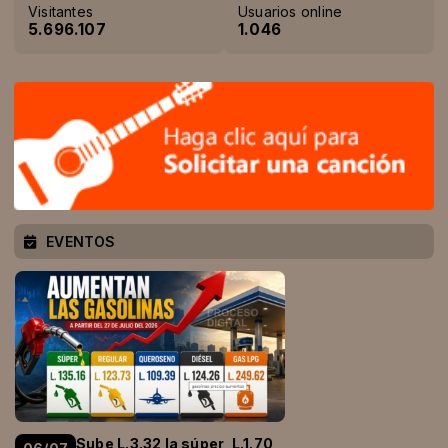
Visitantes
Usuarios online
5.696.107
1.046
EVENTOS
Sube L.3.32 la súper, L.1.70