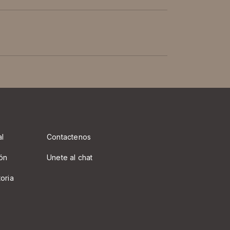
al
Contactenos
ón
Unete al chat
toria